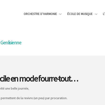
ORCHESTRE D’HARMONIE
ÉCOLE DE MUSIQUE
L
a Genlisienne
écile en mode fourre-tout…
 été une belle journée,
permettent de la revivre (un peu) par procuration.