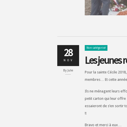
Non catégorisé
28
Les jeunes 
NOV
By
Julie
Pour la sainte Cécile 2018,
membres… Et cette année,
Ils ne ménagent leurs effor
petit carton qui leur offr
essaieront de s’en sortir
!!
Bravo et merci à eux…