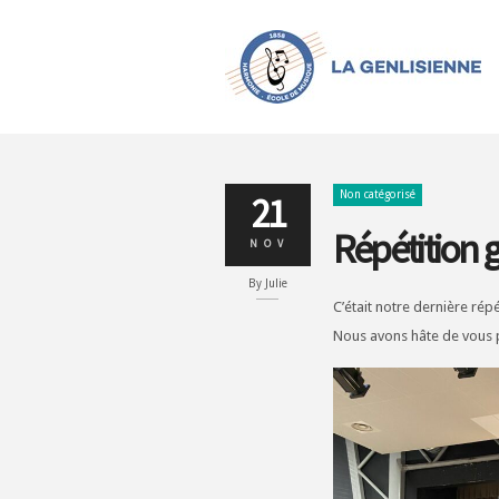
Non catégorisé
21
Répétition 
NOV
By
Julie
C’était notre dernière rép
Nous avons hâte de vous 