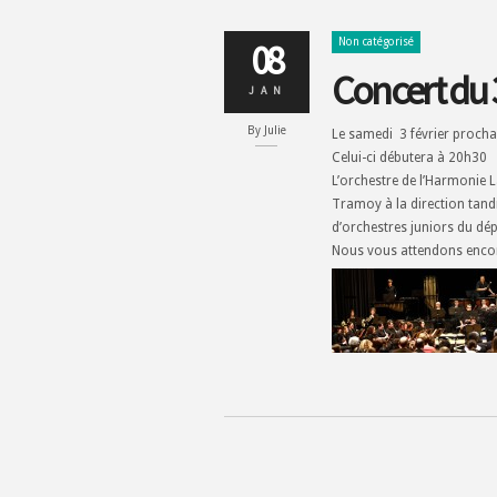
Non catégorisé
08
Concert du 3
JAN
By
Julie
Le samedi 3 février prochai
Celui-ci débutera à 20h30
L’orchestre de l’Harmonie L
Tramoy à la direction tand
d’orchestres juniors du dé
Nous vous attendons enco