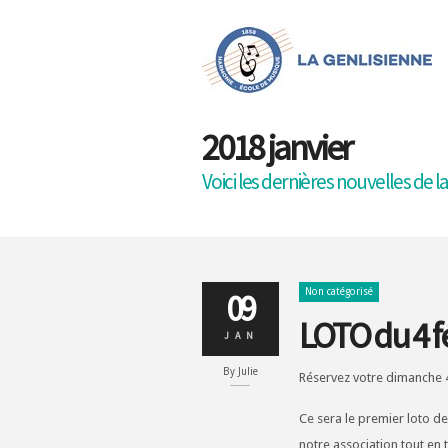
2018 janvier
Voici les dernières nouvelles de l
Non catégorisé
09
LOTO du 4 f
JAN
By
Julie
Réservez votre dimanche 4 
Ce sera le premier loto de
notre association tout en