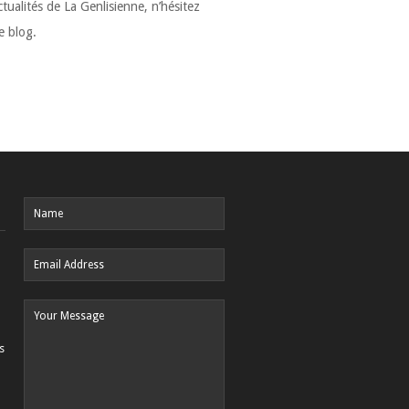
ctualités de La Genlisienne, n’hésitez
e blog.
s