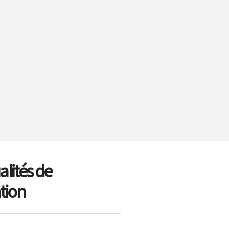
alités de
ation