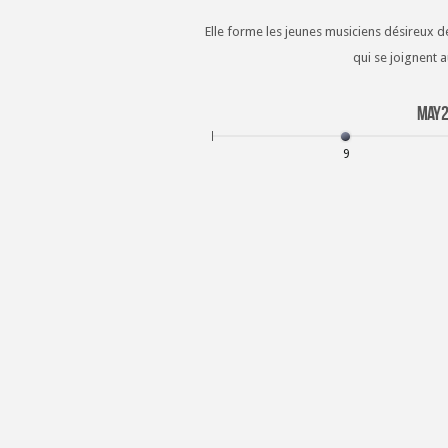
Elle forme les jeunes musiciens désireux de
qui se joignent 
May
2
9