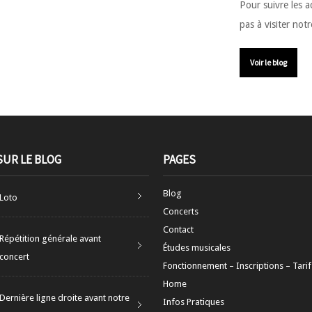
Pour suivre les a
pas à visiter notr
Voir le blog
SUR LE BLOG
PAGES
Blog
Loto
Concerts
Contact
Répétition générale avant
Études musicales
concert
Fonctionnement – Inscriptions – Tarif
Home
Dernière ligne droite avant notre
Infos Pratiques