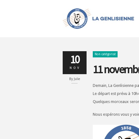
Non catégorisé
10
11 novembr
NOV
By
Julie
Demain, La Genlisienne pa
Le départ est prévu à 10h4
Quelques morceaux seront 
Nous espérons vous y voi